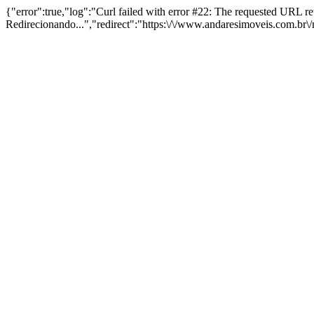
{"error":true,"log":"Curl failed with error #22: The requested URL 
Redirecionando...","redirect":"https:\/\/www.andaresimoveis.com.br