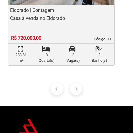
Eldorado | Contagem
E
Casa à venda no Eldorado
C
R$ 720.000,00
Código. 11
Código. 11
283,81
3
2
2
m²
Quarto(s)
Vaga(s)
Banho(s)