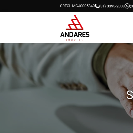
CRECI: MGJ0005840
(31) 3395-2808
(
S