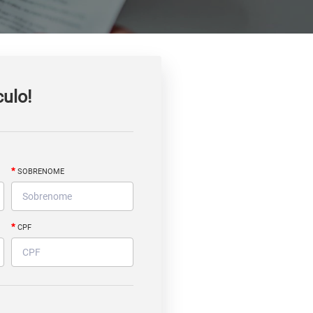
culo!
*
SOBRENOME
*
CPF