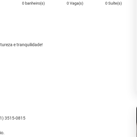
)
0 banheiro(s)
0 Vaga(s)
0 Suíte(s)
tureza e tranquilidade!
31) 3515-0815
io.