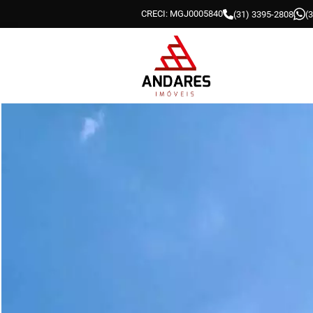
CRECI: MGJ0005840
(31) 3395-2808
(