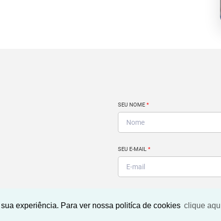
SEU NOME
*
SEU E-MAIL
*
Encontrar
SEU TELEFONE
*
sua experiência. Para ver nossa politíca de cookies
clique aqu
imóvel ideal?