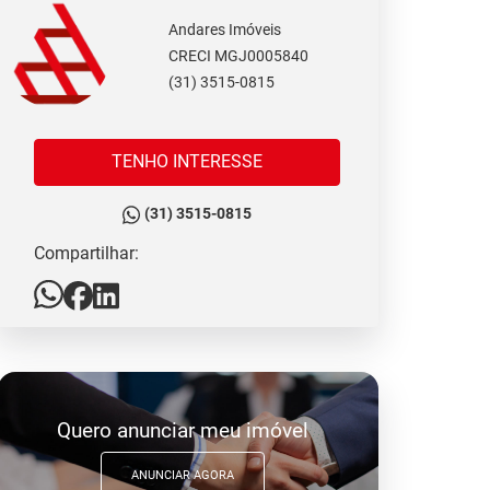
Andares Imóveis
CRECI MGJ0005840
(31) 3515-0815
TENHO INTERESSE
(31) 3515-0815
Compartilhar:
Quero anunciar meu imóvel
ANUNCIAR AGORA